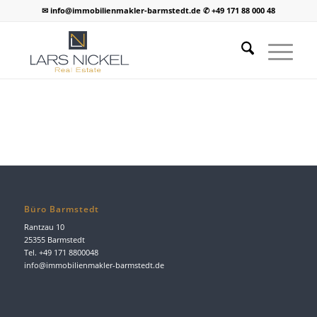
✉ info@immobilienmakler-barmstedt.de ✆ +49 171 88 000 48
Büro Barmstedt
Rantzau 10
25355 Barmstedt
Tel. +49 171 8800048
info@immobilienmakler-barmstedt.de