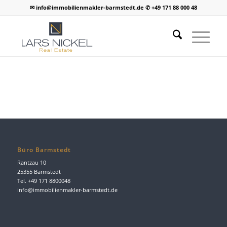
✉ info@immobilienmakler-barmstedt.de ✆ +49 171 88 000 48
Büro Barmstedt
Rantzau 10
25355 Barmstedt
Tel. +49 171 8800048
info@immobilienmakler-barmstedt.de