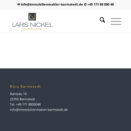
✉ info@immobilienmakler-barmstedt.de ✆ +49 171 88 000 48
Büro Barmstedt
Rantzau 10
25355 Barmstedt
Tel. +49 171 8800048
info@immobilienmakler-barmstedt.de